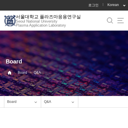
바
Korean
로그인
로
서울대학교 플라즈마응용연구실
가
Seoul National University
기
Plasma Application Laboratory
메
뉴
Board
·
·
Board
Q&A
Board
Q&A