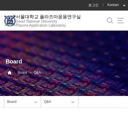
바
Korean
로그인
로
서울대학교 플라즈마응용연구실
가
Seoul National University
기
Plasma Application Laboratory
메
뉴
Board
·
·
Board
Q&A
Board
Q&A