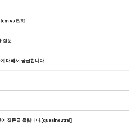
em vs E/R]
한 질문
rce 에 대해서 궁급합니다
 질문글 올립니다.[quasineutral]