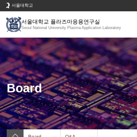
바
서울대학교
로
가
서울대학교 플라즈마응용연구실
기
Seoul National University
Plasma Application Laboratory
메
뉴
Board
Board
Q&A