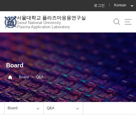
바
Korean
로그인
로
서울대학교 플라즈마응용연구실
가
Seoul National University
기
Plasma Application Laboratory
메
뉴
Board
·
·
Board
Q&A
Board
Q&A