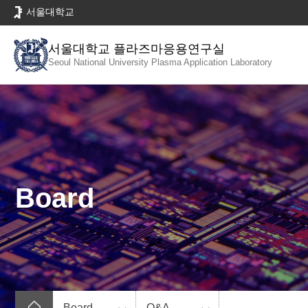
바
서울대학교
로
가
서울대학교 플라즈마응용연구실
기
Seoul National University
Plasma Application Laboratory
메
뉴
Board
Board
Q&A