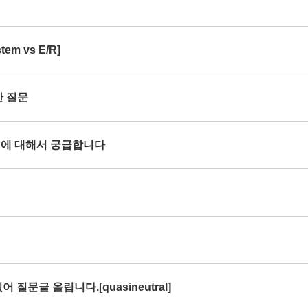
em vs E/R]
한 질문
rce 에 대해서 궁급합니다
 질문글 올립니다.[quasineutral]