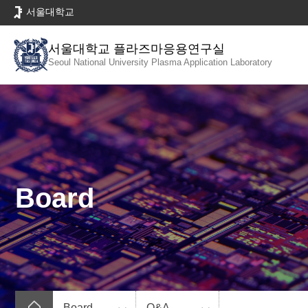
바
서울대학교
로
가
서울대학교 플라즈마응용연구실
기
Seoul National University
Plasma Application Laboratory
메
뉴
Board
Board
Q&A