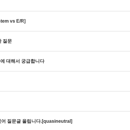
em vs E/R]
한 질문
rce 에 대해서 궁급합니다
 질문글 올립니다.[quasineutral]