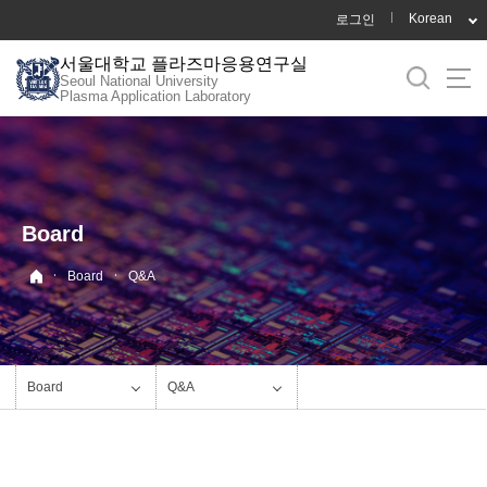
바
Korean
로그인
로
서울대학교 플라즈마응용연구실
가
Seoul National University
기
Plasma Application Laboratory
메
뉴
Board
·
·
Board
Q&A
Board
Q&A