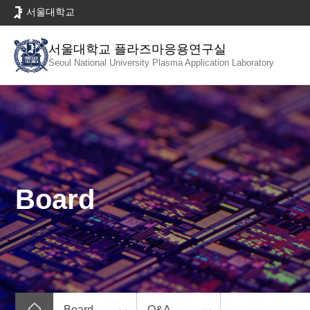
바
서울대학교
로
가
서울대학교 플라즈마응용연구실
기
Seoul National University
Plasma Application Laboratory
메
뉴
Board
Board
Q&A