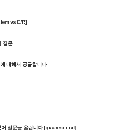
em vs E/R]
한 질문
rce 에 대해서 궁급합니다
 질문글 올립니다.[quasineutral]