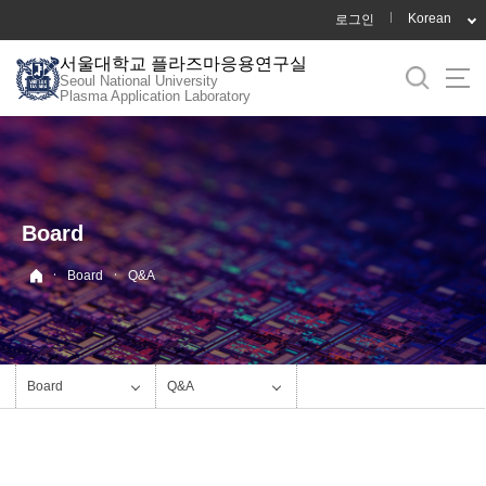
바
Korean
로그인
로
서울대학교 플라즈마응용연구실
가
Seoul National University
기
Plasma Application Laboratory
메
뉴
Board
·
·
Board
Q&A
Board
Q&A