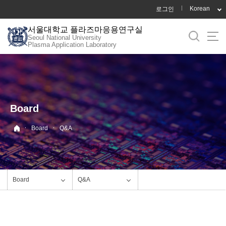
바
Korean
로그인
로
서울대학교 플라즈마응용연구실
가
Seoul National University
기
Plasma Application Laboratory
메
뉴
Board
·
·
Board
Q&A
Board
Q&A