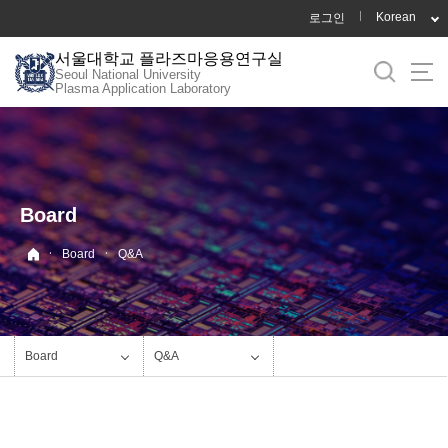
바
Korean
로그인
로
서울대학교 플라즈마응용연구실
가
Seoul National University
기
Plasma Application Laboratory
메
뉴
Board
·
·
Board
Q&A
Board
Q&A