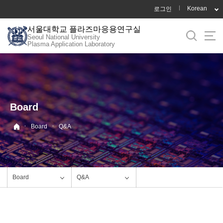
바
Korean
로그인
로
서울대학교 플라즈마응용연구실
가
Seoul National University
기
Plasma Application Laboratory
메
뉴
Board
·
·
Board
Q&A
Board
Q&A