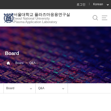
바
Korean
로그인
로
서울대학교 플라즈마응용연구실
가
Seoul National University
기
Plasma Application Laboratory
메
뉴
Board
·
·
Board
Q&A
Board
Q&A