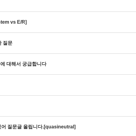
em vs E/R]
한 질문
rce 에 대해서 궁급합니다
 질문글 올립니다.[quasineutral]