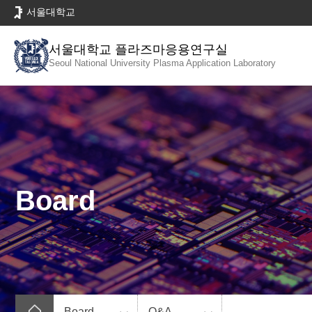
바
서울대학교
로
가
서울대학교 플라즈마응용연구실
기
Seoul National University
Plasma Application Laboratory
메
뉴
Board
Board
Q&A