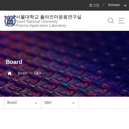
바
Korean
로그인
로
서울대학교 플라즈마응용연구실
가
Seoul National University
기
Plasma Application Laboratory
메
뉴
Board
·
·
Board
Q&A
Board
Q&A