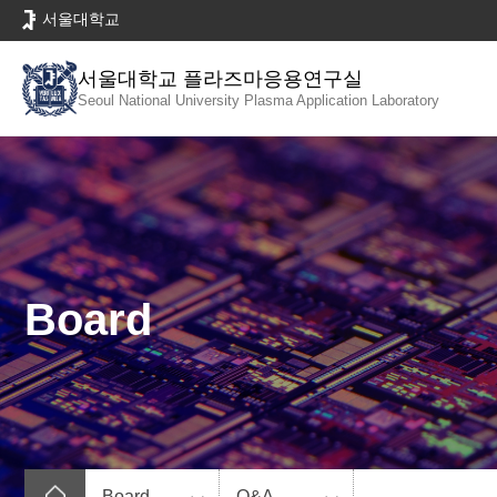
바
서울대학교
로
가
서울대학교 플라즈마응용연구실
기
Seoul National University
Plasma Application Laboratory
메
뉴
Board
Board
Q&A