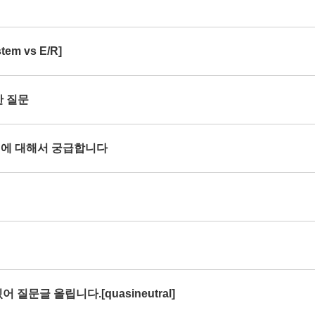
em vs E/R]
한 질문
rce 에 대해서 궁급합니다
 질문글 올립니다.[quasineutral]