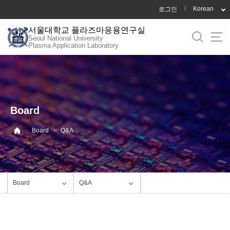
바
Korean
로그인
로
서울대학교 플라즈마응용연구실
가
Seoul National University
기
Plasma Application Laboratory
메
뉴
Board
·
·
Board
Q&A
Board
Q&A