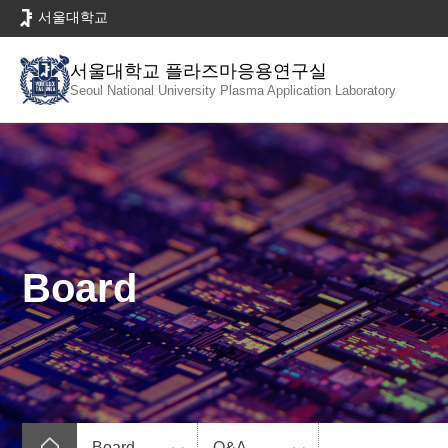
바
서울대학교
로
가
서울대학교 플라즈마응용연구실
기
Seoul National University
Plasma Application Laboratory
메
뉴
Board
Board
Q&A