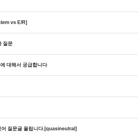
em vs E/R]
한 질문
rce 에 대해서 궁급합니다
 질문글 올립니다.[quasineutral]