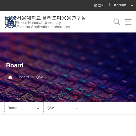
바
Korean
로그인
로
서울대학교 플라즈마응용연구실
가
Seoul National University
기
Plasma Application Laboratory
메
뉴
Board
·
·
Board
Q&A
Board
Q&A