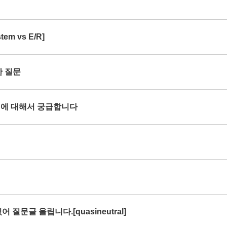
em vs E/R]
한 질문
rce 에 대해서 궁급합니다
 질문글 올립니다.[quasineutral]