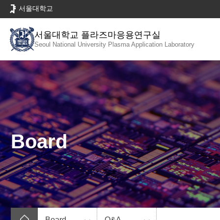
바
서울대학교
로
가
서울대학교 플라즈마응용연구실
기
Seoul National University
Plasma Application Laboratory
메
뉴
Board
Board
Q&A