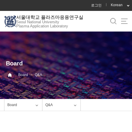
바
Korean
로그인
로
서울대학교 플라즈마응용연구실
가
Seoul National University
기
Plasma Application Laboratory
메
뉴
Board
·
·
Board
Q&A
Board
Q&A