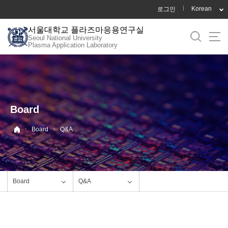
바
Korean
로그인
로
서울대학교 플라즈마응용연구실
가
Seoul National University
기
Plasma Application Laboratory
메
뉴
Board
·
·
Board
Q&A
Board
Q&A