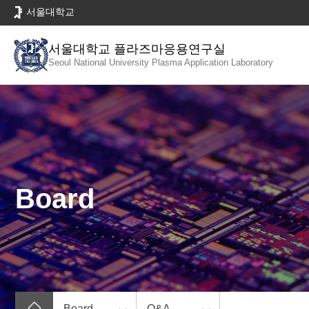
바
서울대학교
로
가
서울대학교 플라즈마응용연구실
기
Seoul National University
Plasma Application Laboratory
메
뉴
Board
Board
Q&A