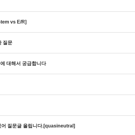
em vs E/R]
한 질문
rce 에 대해서 궁급합니다
 질문글 올립니다.[quasineutral]