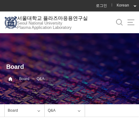
바
Korean
로그인
로
서울대학교 플라즈마응용연구실
가
Seoul National University
기
Plasma Application Laboratory
메
뉴
Board
·
·
Board
Q&A
Board
Q&A