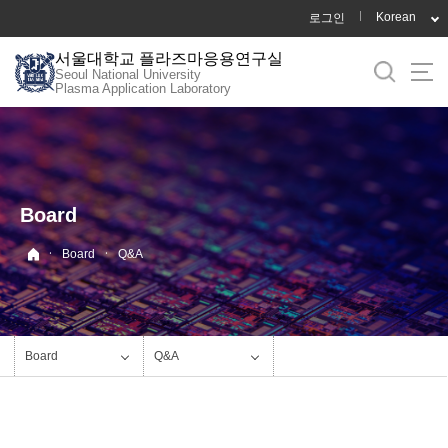
바
Korean
로그인
로
서울대학교 플라즈마응용연구실
가
Seoul National University
기
Plasma Application Laboratory
메
뉴
Board
·
·
Board
Q&A
Board
Q&A