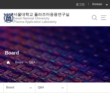
바
Korean
로그인
로
서울대학교 플라즈마응용연구실
가
Seoul National University
기
Plasma Application Laboratory
메
뉴
Board
·
·
Board
Q&A
Board
Q&A