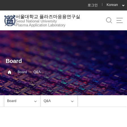
바
Korean
로그인
로
서울대학교 플라즈마응용연구실
가
Seoul National University
기
Plasma Application Laboratory
메
뉴
Board
·
·
Board
Q&A
Board
Q&A