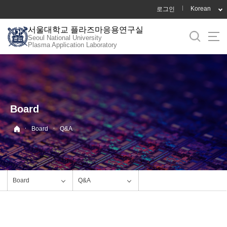
바
Korean
로그인
로
서울대학교 플라즈마응용연구실
가
Seoul National University
기
Plasma Application Laboratory
메
뉴
Board
·
·
Board
Q&A
Board
Q&A