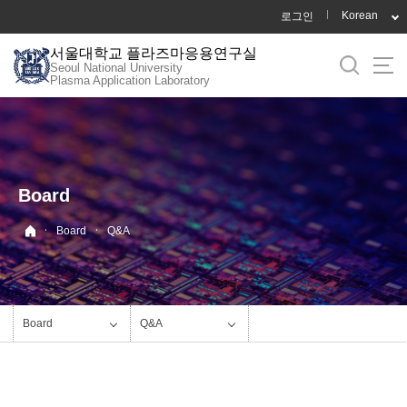
바
Korean
로그인
로
서울대학교 플라즈마응용연구실
가
Seoul National University
기
Plasma Application Laboratory
메
뉴
Board
·
·
Board
Q&A
Board
Q&A