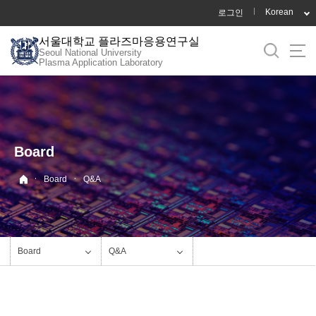
바
Korean
로그인
로
서울대학교 플라즈마응용연구실
가
Seoul National University
기
Plasma Application Laboratory
메
뉴
Board
·
·
Board
Q&A
Board
Q&A