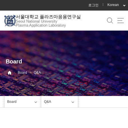
바
Korean
로그인
로
서울대학교 플라즈마응용연구실
가
Seoul National University
기
Plasma Application Laboratory
메
뉴
Board
·
·
Board
Q&A
Board
Q&A