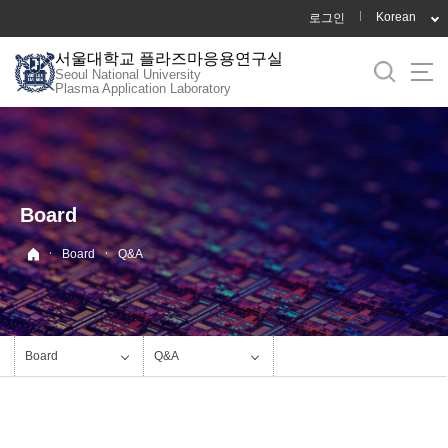
바
Korean
로그인
로
서울대학교 플라즈마응용연구실
가
Seoul National University
기
Plasma Application Laboratory
메
뉴
Board
·
·
Board
Q&A
Board
Q&A