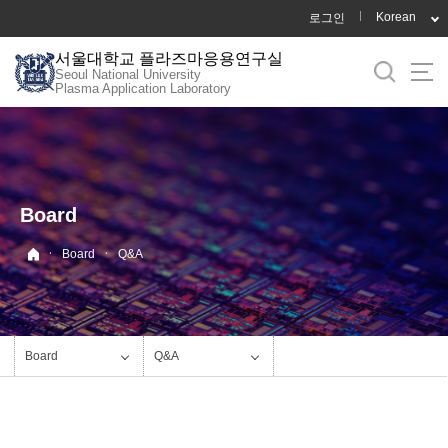
바
Korean
로그인
로
서울대학교 플라즈마응용연구실
가
Seoul National University
기
Plasma Application Laboratory
메
뉴
Board
·
·
Board
Q&A
Board
Q&A