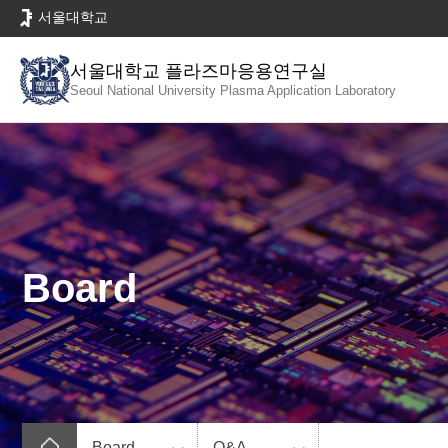
바
서울대학교
로
가
서울대학교 플라즈마응용연구실
기
Seoul National University
Plasma Application Laboratory
메
뉴
Board
Board
Q&A