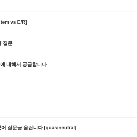
em vs E/R]
한 질문
rce 에 대해서 궁급합니다
 질문글 올립니다.[quasineutral]