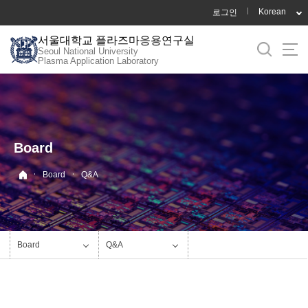
바
Korean
로그인
로
서울대학교 플라즈마응용연구실
가
Seoul National University
기
Plasma Application Laboratory
메
뉴
Board
·
·
Board
Q&A
Board
Q&A