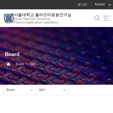
바
Korean
로그인
로
서울대학교 플라즈마응용연구실
가
Seoul National University
기
Plasma Application Laboratory
메
뉴
Board
·
·
Board
Q&A
Board
Q&A