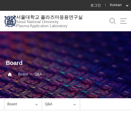
바
Korean
로그인
로
서울대학교 플라즈마응용연구실
가
Seoul National University
기
Plasma Application Laboratory
메
뉴
Board
·
·
Board
Q&A
Board
Q&A