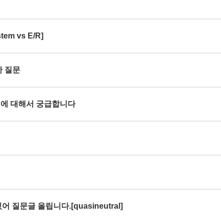
em vs E/R]
한 질문
rce 에 대해서 궁급합니다
 질문글 올립니다.[quasineutral]