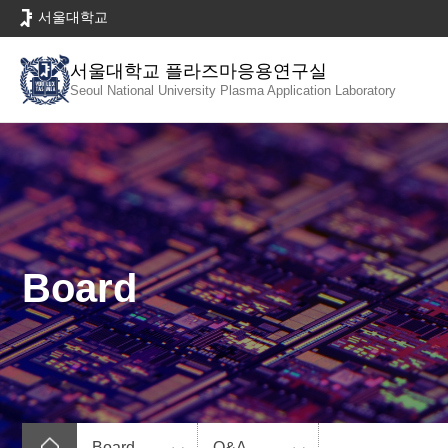
바
서울대학교
로
가
서울대학교 플라즈마응용연구실
기
Seoul National University
Plasma Application Laboratory
메
뉴
Board
Board
Q&A