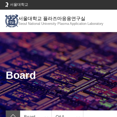
바
서울대학교
로
가
서울대학교 플라즈마응용연구실
기
Seoul National University
Plasma Application Laboratory
메
뉴
Board
Board
Q&A