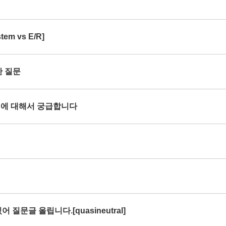
em vs E/R]
한 질문
rce 에 대해서 궁급합니다
 질문글 올립니다.[quasineutral]