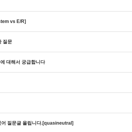
em vs E/R]
한 질문
rce 에 대해서 궁급합니다
 질문글 올립니다.[quasineutral]