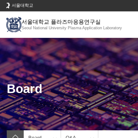
바
서울대학교
로
가
서울대학교 플라즈마응용연구실
기
Seoul National University
Plasma Application Laboratory
메
뉴
Board
Board
Q&A