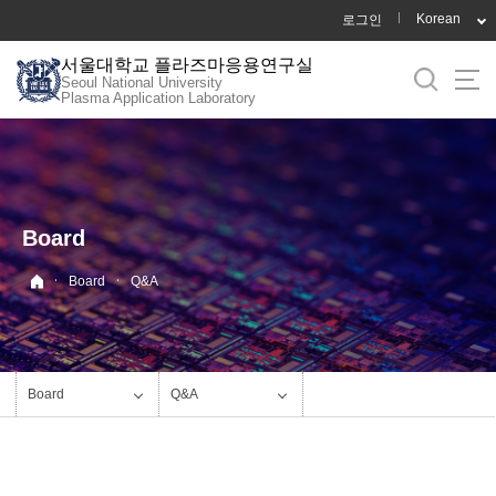
바
Korean
로그인
로
서울대학교 플라즈마응용연구실
가
Seoul National University
기
Plasma Application Laboratory
메
뉴
Board
·
·
Board
Q&A
Board
Q&A