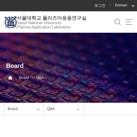
바
Korean
로그인
로
서울대학교 플라즈마응용연구실
가
Seoul National University
기
Plasma Application Laboratory
메
뉴
Board
·
·
Board
Q&A
Board
Q&A