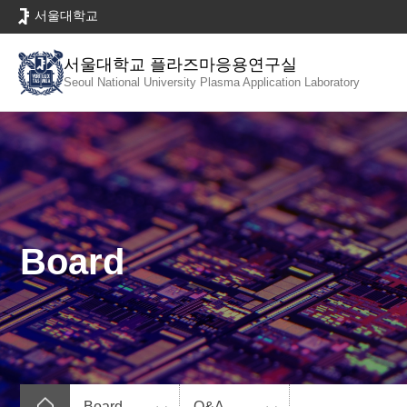
바
서울대학교
로
가
서울대학교 플라즈마응용연구실
기
Seoul National University
Plasma Application Laboratory
메
뉴
Board
Board
Q&A