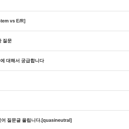
em vs E/R]
한 질문
rce 에 대해서 궁급합니다
 질문글 올립니다.[quasineutral]