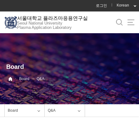
바
Korean
로그인
로
서울대학교 플라즈마응용연구실
가
Seoul National University
기
Plasma Application Laboratory
메
뉴
Board
·
·
Board
Q&A
Board
Q&A