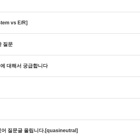
em vs E/R]
한 질문
rce 에 대해서 궁급합니다
 질문글 올립니다.[quasineutral]