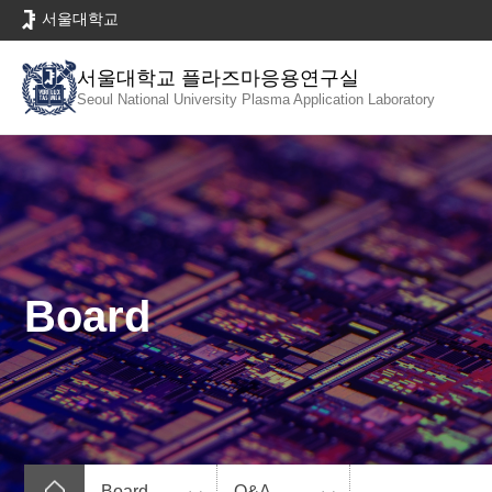
바
서울대학교
로
가
서울대학교 플라즈마응용연구실
기
Seoul National University
Plasma Application Laboratory
메
뉴
Board
Board
Q&A