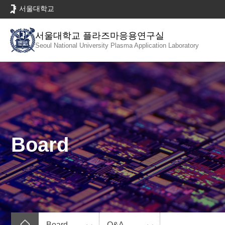
바
서울대학교
로
가
서울대학교 플라즈마응용연구실
기
Seoul National University
Plasma Application Laboratory
메
뉴
Board
Board
Q&A