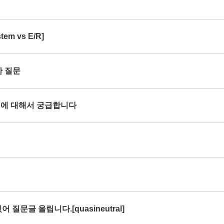
em vs E/R]
한 질문
rce 에 대해서 궁급합니다
 질문글 올립니다.[quasineutral]