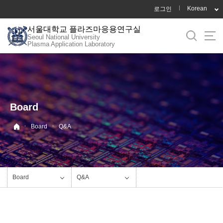
바
Korean
로그인
로
서울대학교 플라즈마응용연구실
가
Seoul National University
기
Plasma Application Laboratory
메
뉴
Board
·
·
Board
Q&A
Board
Q&A