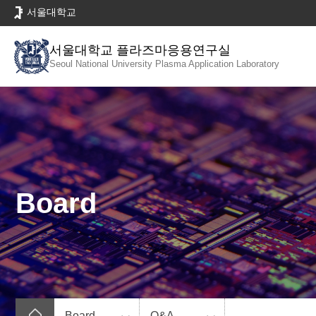
바
서울대학교
로
가
서울대학교 플라즈마응용연구실
기
Seoul National University
Plasma Application Laboratory
메
뉴
Board
Board
Q&A