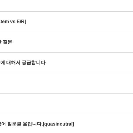
em vs E/R]
한 질문
rce 에 대해서 궁급합니다
 질문글 올립니다.[quasineutral]