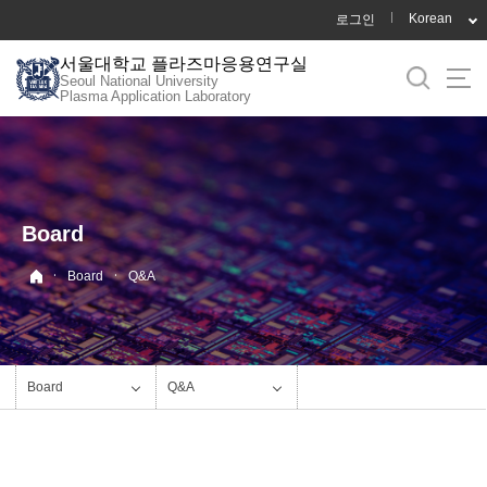
바
Korean
로그인
로
서울대학교 플라즈마응용연구실
가
Seoul National University
기
Plasma Application Laboratory
메
뉴
Board
·
·
Board
Q&A
Board
Q&A