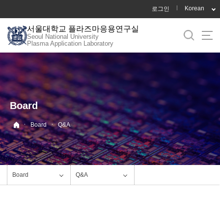
바
Korean
로그인
로
서울대학교 플라즈마응용연구실
가
Seoul National University
기
Plasma Application Laboratory
메
뉴
Board
·
·
Board
Q&A
Board
Q&A